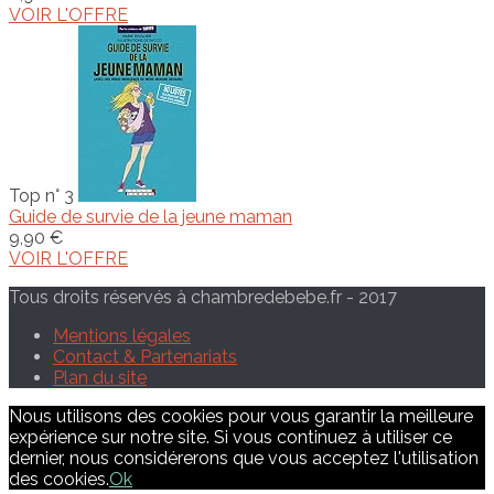
VOIR L'OFFRE
Top n° 3
Guide de survie de la jeune maman
9,90 €
VOIR L'OFFRE
Tous droits réservés à chambredebebe.fr - 2017
Mentions légales
Contact & Partenariats
Plan du site
Nous utilisons des cookies pour vous garantir la meilleure
expérience sur notre site. Si vous continuez à utiliser ce
dernier, nous considérerons que vous acceptez l'utilisation
des cookies.
Ok