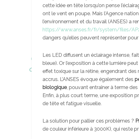
cette idée en tête lorsqu’on pense l’écla
ont le vent en poupe. Mais l’Agence nationa
l’environnement et du travail (ANSES) a rendu
https://www.anses.fr/fr/system/files/
dangers qu’elles peuvent représenter pou
Les LED diffusent un éclairage intense, fa
bleue). Or l’exposition à cette lumière pe
effet toxique sur la rétine, engendrant de
accrus. L’ANSES évoque également des
p
biologique
, pouvant entraîner à terme des 
Enfin, à plus court terme, une exposition
de tête et fatigue visuelle.
La solution pour pallier ces problèmes ?
P
de couleur inférieure à 3000K), qui reste p