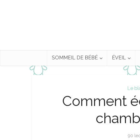
SOMMEIL DE BÉBÉ
ÉVEIL
Le bl
Comment écl
chambr
90 le