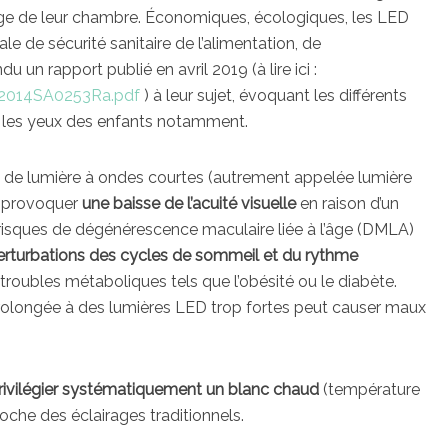
irage de leur chambre. Économiques, écologiques, les LED
le de sécurité sanitaire de l’alimentation, de
 un rapport publié en avril 2019 (à lire ici :
AP2014SA0253Ra.pdf
) à leur sujet, évoquant les différents
r les yeux des enfants notamment.
it de lumière à ondes courtes (autrement appelée lumière
ut provoquer
une baisse de l’acuité visuelle
en raison d’un
s risques de dégénérescence maculaire liée à l’âge (DMLA)
erturbations des cycles de sommeil et du rythme
troubles métaboliques tels que l’obésité ou le diabète.
 prolongée à des lumières LED trop fortes peut causer maux
rivilégier systématiquement un blanc chaud
(température
roche des éclairages traditionnels.