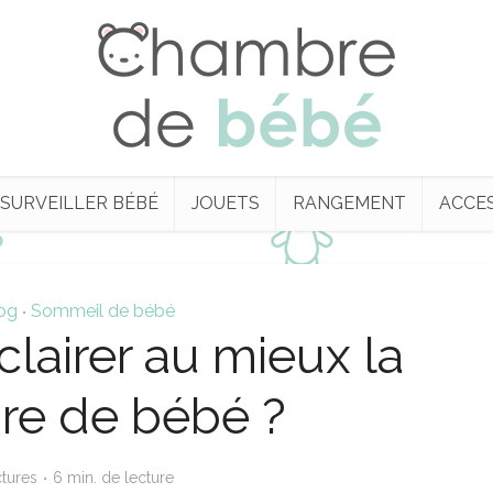
SURVEILLER BÉBÉ
JOUETS
RANGEMENT
ACCE
og
Sommeil de bébé
•
airer au mieux la
e de bébé ?
ctures
6 min. de lecture