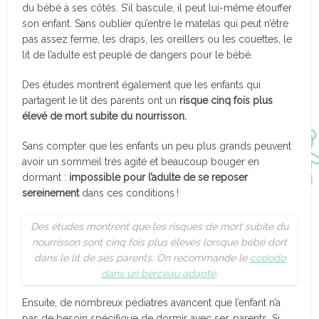
du bébé à ses côtés. S’il bascule, il peut lui-même étouffer
son enfant. Sans oublier qu’entre le matelas qui peut n’être
pas assez ferme, les draps, les oreillers ou les couettes, le
lit de l’adulte est peuplé de dangers pour le bébé.
Des études montrent également que les enfants qui
partagent le lit des parents ont un
risque cinq fois plus
élevé de mort subite du nourrisson.
Sans compter que les enfants un peu plus grands peuvent
avoir un sommeil très agité et beaucoup bouger en
dormant :
impossible pour l’adulte de se reposer
sereinement
dans ces conditions !
Des études montrent que les risques de mort subite du
nourrisson sont cinq fois plus élevés lorsque bébé dort
dans le lit de ses parents. On recommande le
cododo
dans un berceau adapté
.
Ensuite, de nombreux pédiatres avancent que l’enfant n’a
pas de besoin spécifique de dormir avec ses parents. Si