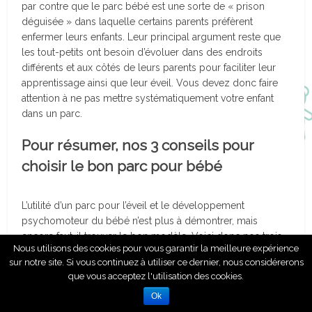
par contre que le parc bébé est une sorte de « prison
déguisée » dans laquelle certains parents préfèrent
enfermer leurs enfants. Leur principal argument reste que
les tout-petits ont besoin d’évoluer dans des endroits
différents et aux côtés de leurs parents pour faciliter leur
apprentissage ainsi que leur éveil. Vous devez donc faire
attention à ne pas mettre systématiquement votre enfant
dans un parc.
Pour résumer, nos 3 conseils pour
choisir le bon parc pour bébé
L’utilité d’un parc pour l’éveil et le développement
psychomoteur du bébé n’est plus à démontrer, mais
encore faut-il trouver le bon modèle. Voici donc nos trois
Nous utilisons des cookies pour vous garantir la meilleure expérience
conseils pour faire un bon choix :
sur notre site. Si vous continuez à utiliser ce dernier, nous considérerons
que vous acceptez l'utilisation des cookies.
La conformité aux normes de sécurité
Ok
La sécurité du parc bébé est le critère le plus important à