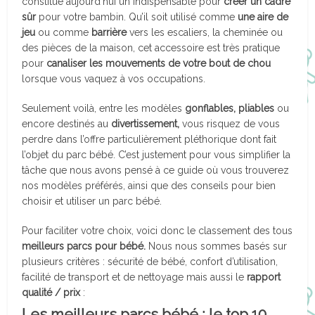
constitue aujourd’hui un indispensable pour
créer un cadre
sûr
pour votre bambin. Qu’il soit utilisé comme
une aire de
jeu
ou comme
barrière
vers les escaliers, la cheminée ou
des pièces de la maison, cet accessoire est très pratique
pour
canaliser les mouvements de votre bout de chou
lorsque vous vaquez à vos occupations.
Seulement voilà, entre les modèles
gonflables, pliables
ou
encore destinés au
divertissement,
vous risquez de vous
perdre dans l’offre particulièrement pléthorique dont fait
l’objet du parc bébé. C’est justement pour vous simplifier la
tâche que nous avons pensé à ce guide où vous trouverez
nos modèles préférés, ainsi que des conseils pour bien
choisir et utiliser un parc bébé.
Pour faciliter votre choix, voici donc le classement des tous
meilleurs parcs pour bébé.
Nous nous sommes basés sur
plusieurs critères : sécurité de bébé, confort d’utilisation,
facilité de transport et de nettoyage mais aussi le
rapport
qualité
/
prix
:
Les meilleurs parcs bébé : le top 10